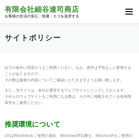
コ
有限会社細谷達司商店
ン
メニュー
テ
お客様の生活の安心・快適・エコを追求する
ン
ツ
へ
HOME
LPガス事業
住設機器・リフォーム
サイトポリシー
ス
キ
ッ
プ
コンビニ部門
近隣のお客様へ
電気部門
会社概要
以下の条件に同意のうえご利用ください。なお、条件は予告なしに変更する
ことがありますので、
その際は最新の内容についてご確認いただきますようお願い致します。
また、当サイトは、各社が運営するウェブサイトにリンクしております。
それらのウェブサイトをご利用になる際は、その中に掲載されている各利用
条件をご参照ください。
推奨環境について
OSはWindowsをご使用の場合、WindowsXP以降を、Macintoshをご使用の